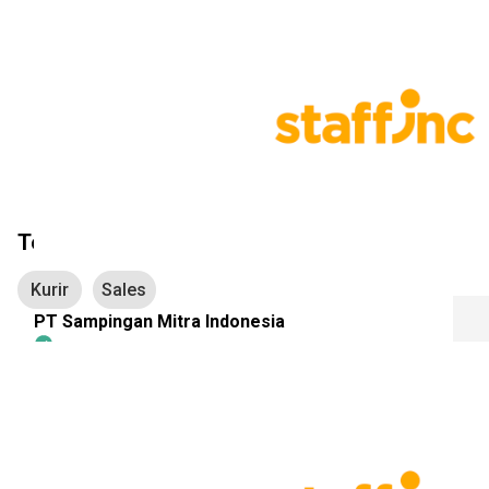
Brand Ambassador Store Product...
Rp 3.912.999 - Rp 4.872.999 / Bulan
Sales
- Full-time
- Kontrak
1 Tahun lalu
Kota Denpasar
Telusuri Kategori
Kurir
Sales
PT Sampingan Mitra Indonesia
Brand Ambassador Store Product...
Rp 3.912.999 - Rp 4.872.999 / Bulan
Sales
- Full-time
- Kontrak
1 Tahun lalu
Kota Denpasar